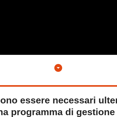
arrow_drop_down_circle
no essere necessari ulter
na programma di gestione