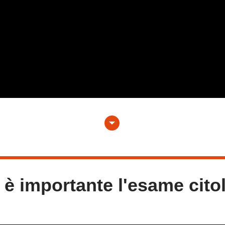
arrow_drop_down_circle
 è importante l'esame cito