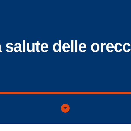
 salute delle orecc
arrow_drop_down_circle